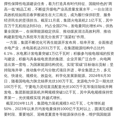
撑性保障性电源建设任务，着力打造具有时代特征、国能特色的“两
高一低”精品工程，不断提升煤电产业高质量发展水平，一台台清洁
高效机组如雨后春笋般诞生在大江南北，成为履行保供职责、服务
经济民生的坚强担当。截至11月底，集团火电装机2.1亿千瓦，其中
百万千瓦机组达到53台、约占全国27%，发电量同比增长4%，供热
量全国第一，在保障能源稳定供应、推动煤炭清洁高效利用、推动
构建新型电力系统等方面充分发挥了“顶梁柱”作用。
一方面，集团不断优化可再生能源开发布局，组串开发、全面推进
水电产业，水电装机达2031万千瓦，在集团能源结构中占比约
6.1%，水电累计发电量突破1万亿千瓦时；积极参与核电领域的投资
与建设，积极与具备核电资质的集团、企业开展广泛合作，向电网
送出第一度电，为国家能源结构优化、实现“双碳”目标做出贡献；坚
持陆海并举，推动集中式与分散式项目并进，举全集团之力，多元
化、快速化、规模化、效益化、科学化发展新能源。2024年6月30
日，随着国电电力陕北锦界光伏100万千瓦、龙源电力中卫一期光伏
100万千瓦、宁夏电力灵绍直流配套光伏100万千瓦等项目陆续并网
发电，集团新能源装机并网规模突破1亿千瓦，其中风电规模保持世
界第一，光伏规模实现 跨越式增长。
截至2024年11月，集团电力装机规模3.4亿千瓦，七年增长超
50%，2023年以来月均发电量保持1000亿千瓦时以上，圆满完成重
要时段、重要地区、迎峰度夏度冬等能源保供任务，维护我国能源