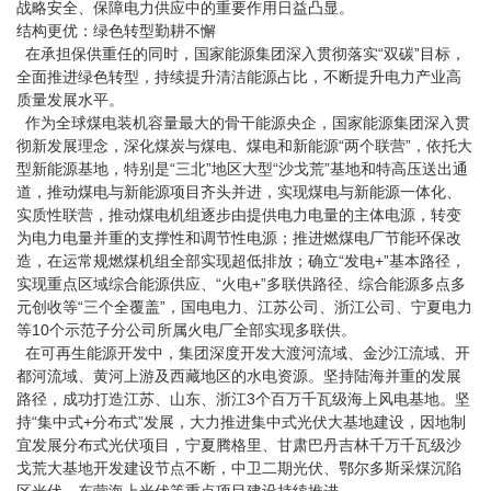
战略安全、保障电力供应中的重要作用日益凸显。
结构更优：绿色转型勤耕不懈
在承担保供重任的同时，国家能源集团深入贯彻落实“双碳”目标，
全面推进绿色转型，持续提升清洁能源占比，不断提升电力产业高
质量发展水平。
作为全球煤电装机容量最大的骨干能源央企，国家能源集团深入贯
彻新发展理念，深化煤炭与煤电、煤电和新能源“两个联营”，依托大
型新能源基地，特别是“三北”地区大型“沙戈荒”基地和特高压送出通
道，推动煤电与新能源项目齐头并进，实现煤电与新能源一体化、
实质性联营，推动煤电机组逐步由提供电力电量的主体电源，转变
为电力电量并重的支撑性和调节性电源；推进燃煤电厂节能环保改
造，在运常规燃煤机组全部实现超低排放；确立“发电+”基本路径，
实现重点区域综合能源供应、“火电+”多联供路径、综合能源多点多
元创收等“三个全覆盖”，国电电力、江苏公司、浙江公司、宁夏电力
等10个示范子分公司所属火电厂全部实现多联供。
在可再生能源开发中，集团深度开发大渡河流域、金沙江流域、开
都河流域、黄河上游及西藏地区的水电资源。坚持陆海并重的发展
路径，成功打造江苏、山东、浙江3个百万千瓦级海上风电基地。坚
持“集中式+分布式”发展，大力推进集中式光伏大基地建设，因地制
宜发展分布式光伏项目，宁夏腾格里、甘肃巴丹吉林千万千瓦级沙
戈荒大基地开发建设节点不断，中卫二期光伏、鄂尔多斯采煤沉陷