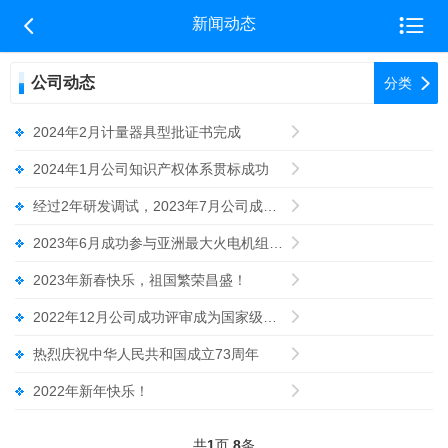


新闻动态
公司动态

分类
2024年2月计量器具型批证书完成

2024年1月公司知识产权体系贯标成功

经过2年研发调试，2023年7月公司成功推出品灰斗灰载荷监测

2023年6月成功参与亚洲最大火电机组（国家能源泰州电厂）二

2023年新春快乐，祖国繁荣昌盛！

2022年12月公司成功评审成为国家级高新技术企业

热烈庆祝中华人民共和国成立73周年

2022年新年快乐！

共
1
页
8
条